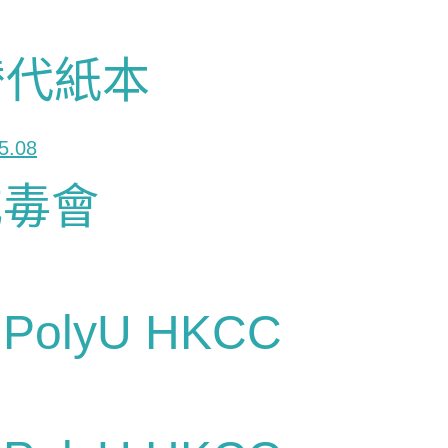
替代紙本
戒毒會
olyU HKCC