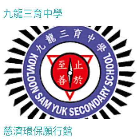
九龍三育中學
慈濟環保願行館